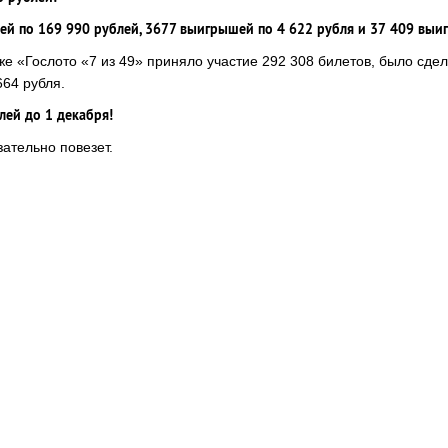
й по 169 990 рублей, 3677 выигрышей по 4 622 рубля и 37 409 выи
е «Гослото «7 из 49» приняло участие 292 308 билетов, было сде
664 рубля.
лей до 1 декабря!
ательно повезет.