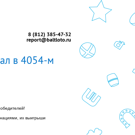
8 (812) 385-47-32
report@baltloto.ru
рал в 4054-м
победителей!
бинациями, их выигрыши